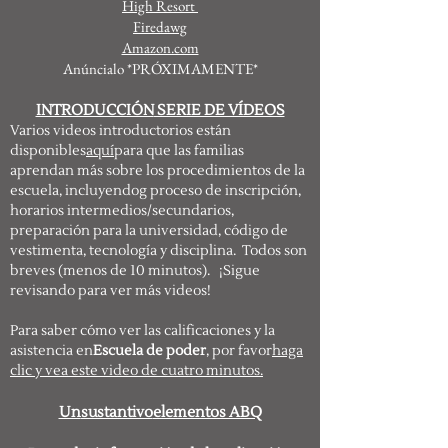
High Resort
Firedawg
Amazon.com
Anúncialo *PRÓXIMAMENTE*
INTRODUCCIÓN
SERIE DE VÍDEOS
Varios videos introductorios están
disponibles
aquí
para que las familias
aprendan más sobre los procedimientos de la
escuela, incluyendo
g proceso de inscripción,
horarios intermedios/secundarios,
preparación para la universidad, código de
vestimenta, tecnología y disciplina
. Todos son
breves (menos de 10 minutos). ¡Sigue
revisando para ver más videos!
Para saber cómo ver las calificaciones y la
asistencia en
Escuela de poder
, por favor
haga
clic y vea este video de cuatro minutos.
Un
sustantivo
elementos ABQ