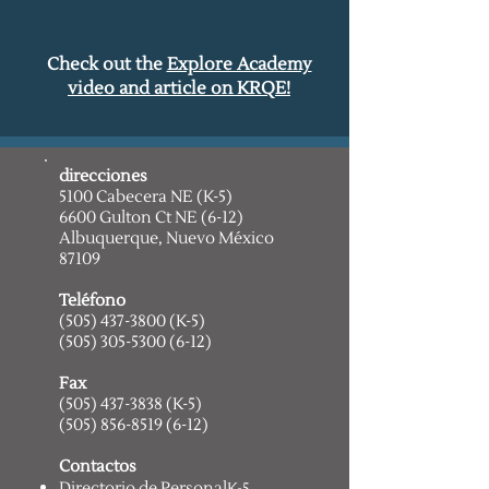
Check out the
Explore Academy
video and article on KRQE!
direcciones
5100 Cabecera NE (K-5)
6600 Gulton Ct NE (6-12)
Albuquerque, Nuevo México
87109
Teléfono
(505) 437-3800
(K-5)
(505) 305-5300 (6-12)
Fax
(505) 437-3838
(K-5)
(505) 856-8519 (6-12)
Contactos
Directorio de Personal