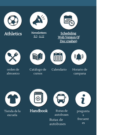
Newsletters
Athletics
Scheduling
K-5
.
6-12
Web Version
(If
Doc crashes)
orden de
Catálogo de
Calendario
Horario de
almuerzo
cursos
campana
Handbook
Rutas de
Tienda de la
pregunta
autobuses
escuela
s
frecuent
Rutas de
es
autobuses