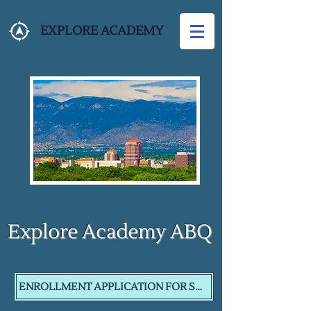
EXPLORE ACADEMY
Explore Academy ABQ
ENROLLMENT APPLICATION FOR SY26-27 - CLICK HERE TO APPLY