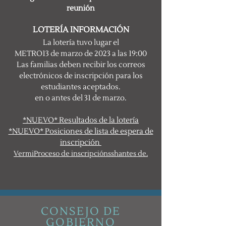
reunión
LOTERÍA I
NFOR
MACIÓN
La lotería
tuvo lugar el
METRO
13 de marzo de 2023 a las 19:00
Las familias deben recibir los correos
electrónicos de inscripción para los
estudiantes aceptados.
en o antes del 31 de marzo.
*NUEVO* Resultados de la lotería
*NUEVO* Posiciones de lista de espera de
inscripción
Ver
mi
Proceso de inscripción
s
sh
antes de.
CONSEJO DE
GOBIERNO