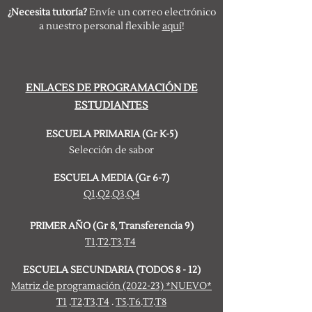
¿Necesita tutoría?
Envíe un correo electrónico
a nuestro personal flexible
aquí
!
ENLACES DE PROGRAMACIÓN DE
ESTUDIANTES
ESCUELA PRIMARIA (Gr K-5)
Selección de sabor
ESCUELA MEDIA (Gr 6-7)
Q1
.
Q2
.
Q3
.
Q4
PRIMER AÑO (Gr 8, Transferencia 9)
T1
.
T2
.
T3
.
T4
ESCUELA SECUNDARIA (TODOS 8 - 12)
Matriz de programación (2022-23) *NUEVO*
T1
.
T2
.
T3
.
T4
.
T5
.
T6
.
T7
.
T8