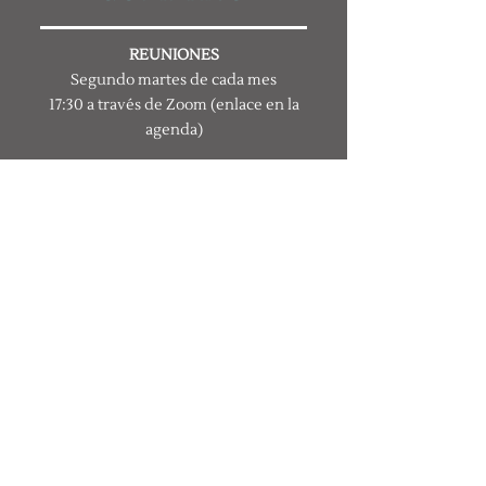
REUNIONES
Segundo martes de cada mes
17:30 a través de Zoom
(enlace en la
agenda)
Lista de miembros de la junta y
correo electrónico
Agenda actual y aviso público
Resolución Ley de Reuniones
Abiertas (OMA)
Archivo de Agenda y Actas
Guía de Cumplimiento de la Ley de
Reuniones Abiertas de NM