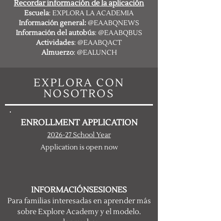
Recordar información de la aplicación
Escuela
: EXPLORA LA ACADEMIA
Información general:
@EAABQNEWS
Información del autobús
: @EAABQBUS
Actividades
: @EAABQACT
Almuerzo
: @EALUNCH
EXPLORA CON
NOSOTROS
ENROLLMENT APPLICATION
2026-27 School Year
Application is open now
INFORMACIÓN
SESIONES
Para familias interesadas en aprender más
sobre Explore Academy y el modelo.